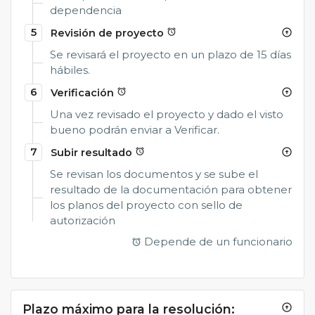
dependencia
5
Revisión de proyecto
alarm
arrow_circle_up
Se revisará el proyecto en un plazo de 15 días
hábiles.
6
Verificación
alarm
arrow_circle_up
Una vez revisado el proyecto y dado el visto
bueno podrán enviar a Verificar.
7
Subir resultado
alarm
arrow_circle_up
Se revisan los documentos y se sube el
resultado de la documentación para obtener
los planos del proyecto con sello de
autorización
Depende de un funcionario
alarm
Plazo máximo para la resolución:
arrow_circle_up