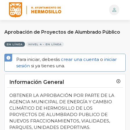
person_outline
Logo
Aprobación de Proyectos de Alumbrado Público
EN LÍNEA
NIVEL 4 - EN LÍNEA
info
Para iniciar, deberás
crear una cuenta
o
iniciar
sesión
si ya tienes una.
Información General
arrow_circle_up
OBTENER LA APROBACIÓN POR PARTE DE LA
AGENCIA MUNICIPAL DE ENERGÍA Y CAMBIO
CLIMÁTICO DE HERMOSILLO DE LOS
PROYECTOS DE ALUMBRADO PUBLICO DE
NUEVOS FRACCIONAMIENTOS, VIALIDADES,
PARQUES, UNIDADES DEPORTIVAS.