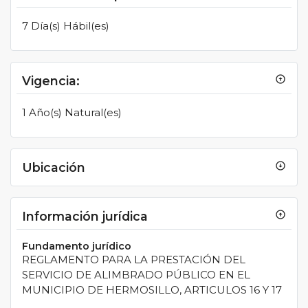
7 Día(s) Hábil(es)
Vigencia:
arrow_circle_up
1 Año(s) Natural(es)
Ubicación
arrow_circle_down
Información jurídica
arrow_circle_up
Fundamento jurídico
REGLAMENTO PARA LA PRESTACIÓN DEL
SERVICIO DE ALIMBRADO PÚBLICO EN EL
MUNICIPIO DE HERMOSILLO, ARTICULOS 16 Y 17