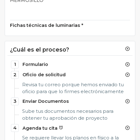
HERMOSILLO
Fichas técnicas de luminarias
*
¿Cuál es el proceso?
arrow_circle_up
1
Formulario
arrow_circle_up
2
Oficio de solicitud
arrow_circle_up
Revisa tu correo porque hemos enviado tu
oficio para que lo firmes electrónicamente
3
Enviar Documentos
arrow_circle_up
Sube tus documentos necesarios para
obtener tu aprobación de proyecto
4
Agenda tu cita
alarm
arrow_circle_up
Se requiere llevar los planos en físico a la